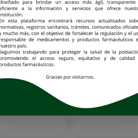
Certificados de
Inspecciones
Buenas Prácticas
Informes que registran
hallazgos y cumplimient
ocumentos que acreditan
en las inspecciones de
ue una empresa cumple
establecimientos.
con normas de Buenas
Prácticas para asegurar
calidad y seguridad del
producto