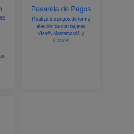
e
Pasarela de Pagos
as
Realiza tus pagos de forma
electrónica con tarjetas
Visa®, Mastercard® y
n
Clave®
os