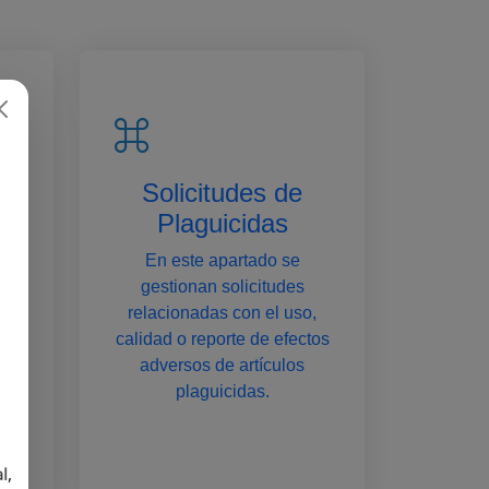
Solicitudes de
Plaguicidas
En este apartado se
de
gestionan solicitudes
s
relacionadas con el uso,
,
calidad o reporte de efectos
d,
adversos de artículos
os
plaguicidas.