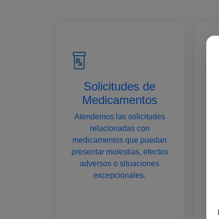
Solicitudes de
Medicamentos
Atendemos las solicitudes
relacionadas con
medicamentos que puedan
c
presentar molestias, efectos
adversos o situaciones
excepcionales.