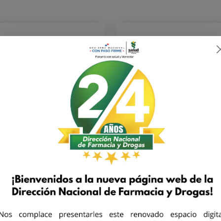
Solicitudes de
Solicitudes de
Cosméticos
Higiénicos
Aquí se atienden las
Este apartado está
solicitudes relacionadas
destinado a la gestión 
on productos cosméticos,
solicitudes relacionada
incluyendo consultas,
con artículos higiénicos
reclamos o reportes de
como reportes de calida
eventos adversos.
consultas o requerimient
especiales.