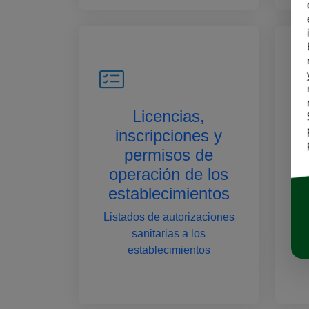
Licencias,
inscripciones y
permisos de
D
operación de los
q
establecimientos
Listados de autorizaciones
sanitarias a los
establecimientos