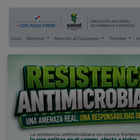
Main navigation
Pasar al contenido principal
Inicio
Nosotros
Atención al Ciudadano
Trámites
I
Anterior