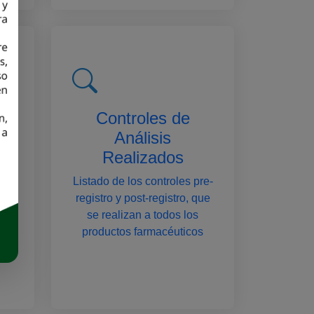
Controles de
Análisis
Realizados
os
Listado de los controles pre-
registro y post-registro, que
se realizan a todos los
productos farmacéuticos