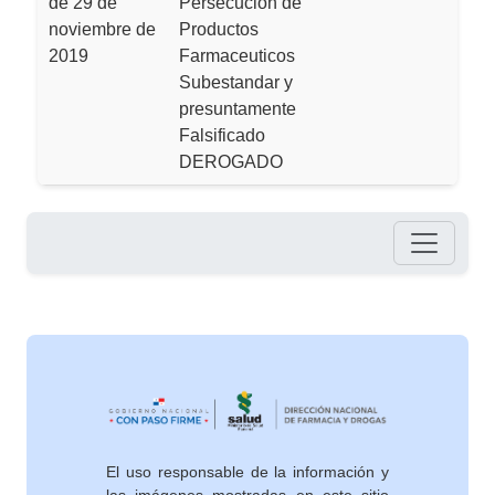
de 29 de
Persecucion de
noviembre de
Productos
2019
Farmaceuticos
Subestandar y
presuntamente
Falsificado
DEROGADO
Pie de página
El uso responsable de la información y