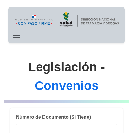
Main navigation
Pasar al contenido principal
Legislación -
Convenios
Número de Documento (Si Tiene)