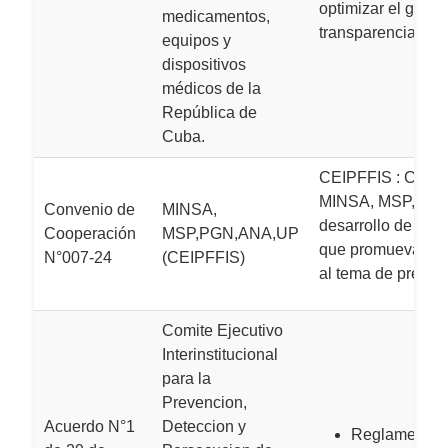
optimizar el grado 
medicamentos,
transparencia y pr
equipos y
dispositivos
médicos de la
República de
Cuba.
CEIPFFIS : Conven
MINSA, MSP,PGN,
Convenio de
MINSA,
desarrollo de pro
Cooperación
MSP,PGN,ANA,UP
que promuevan met
N°007-24
(CEIPFFIS)
al tema de prevenc
Comite Ejecutivo
Interinstitucional
para la
Prevencion,
Acuerdo N°1
Deteccion y
Reglamento i