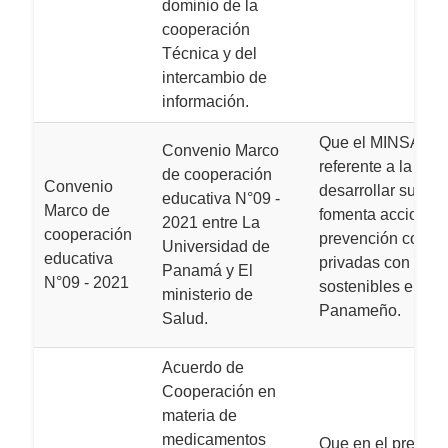
dominio de la
cooperación
Técnica y del
intercambio de
información.
Que el MINSA tiene
Convenio Marco
referente a la salu
de cooperación
Convenio
desarrollar sus pr
educativa N°09 -
Marco de
fomenta acciones 
2021 entre La
cooperación
prevención con ot
Universidad de
educativa
privadas con el ob
Panamá y El
N°09 - 2021
sostenibles en la 
ministerio de
Panameño.
Salud.
Acuerdo de
Cooperación en
materia de
medicamentos
Que en el present