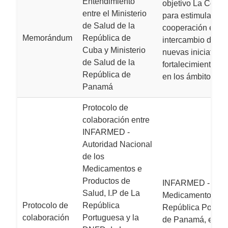
Entendimiento
objetivo La Consti
entre el Ministerio
para estimular los
de Salud de la
cooperación entre 
Memorándum
República de
intercambio de ex
Cuba y Ministerio
nuevas iniciativas
de Salud de la
fortalecimiento de
República de
en los ámbitos na
Panamá
Protocolo de
colaboración entre
INFARMED -
Autoridad Nacional
de los
Medicamentos e
Productos de
INFARMED - Autor
Salud, I.P de La
Medicamentos y Pr
Protocolo de
República
República Portug
colaboración
Portuguesa y la
de Panamá, en ad