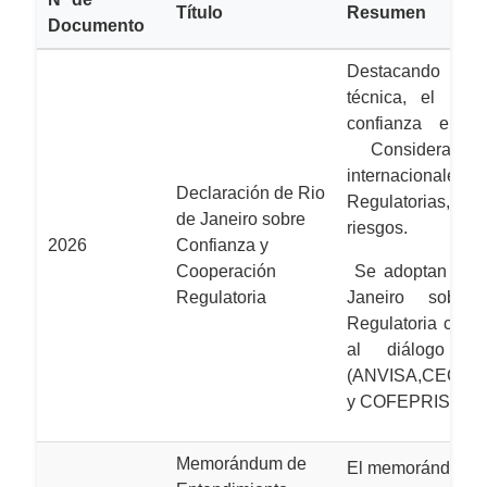
Título
Resumen
Documento
Destacando la i
técnica, el int
confianza entre
Considerando 
internaciona
Declaración de Rio
Regulatorias, gob
de Janeiro sobre
riesgos.
2026
Confianza y
Cooperación
Se adoptan la p
Regulatoria
Janeiro sobre
Regulatoria como
al diálogo y 
(ANVISA,CECMED
y COFEPRIS).
Memorándum de
El memorándum de