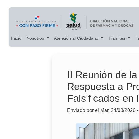
Main navigation
Pasar al contenido principal
Inicio
Nosotros
Atención al Ciudadano
Trámites
I
II Reunión de l
Respuesta a Pro
Falsificados en 
Enviado por
el
Mar, 24/03/2026 -