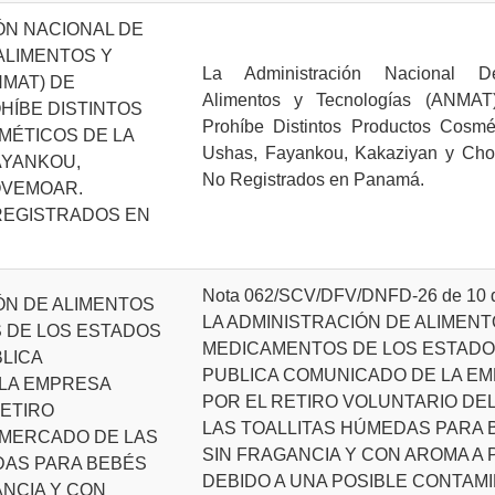
ÓN NACIONAL DE
ALIMENTOS Y
La Administración Nacional D
NMAT) DE
Alimentos y Tecnologías (ANMAT
HÍBE DISTINTOS
Prohíbe Distintos Productos Cosmé
ÉTICOS DE LA
Ushas, Fayankou, Kakaziyan y Cho
AYANKOU,
No Registrados en Panamá.
OVEMOAR.
REGISTRADOS EN
Nota 062/SCV/DFV/DNFD-26 de 10 de
ÓN DE ALIMENTOS
LA ADMINISTRACIÓN DE ALIMENT
 DE LOS ESTADOS
MEDICAMENTOS DE LOS ESTADOS
BLICA
PUBLICA COMUNICADO DE LA EM
LA EMPRESA
POR EL RETIRO VOLUNTARIO DE
RETIRO
LAS TOALLITAS HÚMEDAS PARA
 MERCADO DE LAS
SIN FRAGANCIA Y CON AROMA A 
DAS PARA BEBÉS
DEBIDO A UNA POSIBLE CONTAM
NCIA Y CON