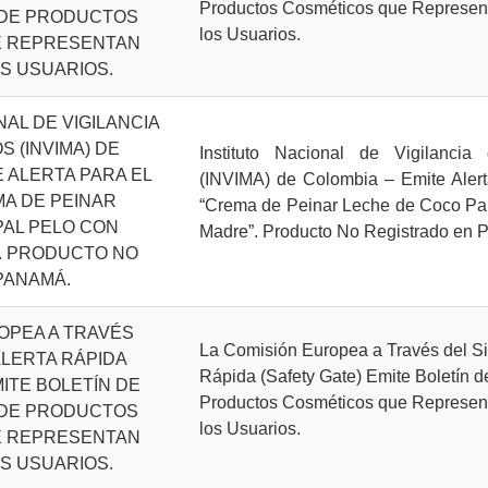
Productos Cosméticos que Represen
 DE PRODUCTOS
los Usuarios.
E REPRESENTAN
S USUARIOS.
NAL DE VIGILANCIA
 (INVIMA) DE
Instituto Nacional de Vigilanci
E ALERTA PARA EL
(INVIMA) de Colombia – Emite Alert
A DE PEINAR
“Crema de Peinar Leche de Coco Pa
PAL PELO CON
Madre”. Producto No Registrado en 
. PRODUCTO NO
PANAMÁ.
OPEA A TRAVÉS
La Comisión Europea a Través del Si
ALERTA RÁPIDA
Rápida (Safety Gate) Emite Boletín d
MITE BOLETÍN DE
Productos Cosméticos que Represen
 DE PRODUCTOS
los Usuarios.
E REPRESENTAN
S USUARIOS.