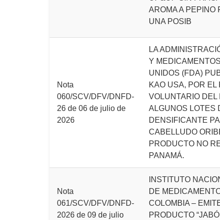
AROMA A PEPINO 
UNA POSIB
LA ADMINISTRACI
Y MEDICAMENTOS
UNIDOS (FDA) PU
Nota
KAO USA, POR EL
060/SCV/DFV/DNFD-
VOLUNTARIO DEL
26 de 06 de julio de
ALGUNOS LOTES 
2026
DENSIFICANTE P
CABELLUDO ORIB
PRODUCTO NO R
PANAMÁ.
INSTITUTO NACIO
Nota
DE MEDICAMENTOS
061/SCV/DFV/DNFD-
COLOMBIA – EMIT
2026 de 09 de julio
PRODUCTO “JABÓ