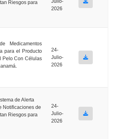
Julio-
tan Riesgos para
2026
a de Medicamentos
24-
a para el Producto
Julio-
l Pelo Con Células
2026
Panamá.
stema de Alerta
24-
e Notificaciones de
Julio-
tan Riesgos para
2026