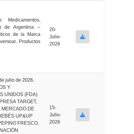
e Medicamentos,
) de Argentina –
20-
ticos de la Marca
Julio-
vemoar. Productos
2026
 julio de 2026.
OS Y
 UNIDOS (FDA)
PRESA TARGET,
15-
L MERCADO DE
Julio-
 BEBÉS UP&UP
2026
PEPINO FRESCO,
INACIÓN