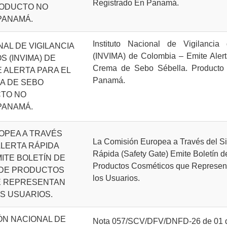
Registrado En Panamá.
RODUCTO NO
PANAMÁ.
Instituto Nacional de Vigilanci
NAL DE VIGILANCIA
(INVIMA) de Colombia – Emite Alert
 (INVIMA) DE
Crema de Sebo Sébella. Producto
E ALERTA PARA EL
Panamá.
A DE SEBO
TO NO
PANAMÁ.
OPEA A TRAVÉS
La Comisión Europea a Través del Si
ALERTA RÁPIDA
Rápida (Safety Gate) Emite Boletín d
MITE BOLETÍN DE
Productos Cosméticos que Represen
 DE PRODUCTOS
los Usuarios.
E REPRESENTAN
S USUARIOS.
ÓN NACIONAL DE
Nota 057/SCV/DFV/DNFD-26 de 01 de