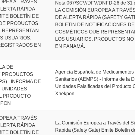
OPEA A TRAVÉS
Nota 067/SCV/DFV/DNFD-26 de 31 de
ALERTA RÁPIDA
LA COMISIÓN EUROPEA A TRAVÉS
MITE BOLETÍN DE
DE ALERTA RÁPIDA (SAFETY GAT
 DE PRODUCTOS
BOLETÍN DE NOTIFICACIONES D
E REPRESENTAN
COSMÉTICOS QUE REPRESENTA
S USUARIOS.
LOS USUARIOS. PRODUCTOS NO
REGISTRADOS EN
EN PANAMÁ.
LA DE
Agencia Española de Medicamentos 
Y PRODUCTOS
Sanitarios (AEMPS) - Informa de la D
S) - INFORMA DE
Unidades Falsificadas del Producto 
E UNIDADES
Xhekpon
EL PRODUCTO
KPON
OPEA A TRAVÉS
La Comisión Europea a Través del Si
ALERTA RÁPIDA
Rápida (Safety Gate) Emite Boletín d
MITE BOLETÍN DE