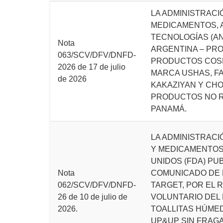
LA ADMINISTRACI
MEDICAMENTOS, 
TECNOLOGÍAS (A
Nota
ARGENTINA – PRO
063/SCV/DFV/DNFD-
PRODUCTOS COSM
2026 de 17 de julio
MARCA USHAS, F
de 2026
KAKAZIYAN Y CH
PRODUCTOS NO 
PANAMÁ.
LA ADMINISTRACI
Y MEDICAMENTOS
UNIDOS (FDA) PU
Nota
COMUNICADO DE 
062/SCV/DFV/DNFD-
TARGET, POR EL 
26 de 10 de julio de
VOLUNTARIO DEL
2026.
TOALLITAS HÚME
UP&UP SIN FRAGA