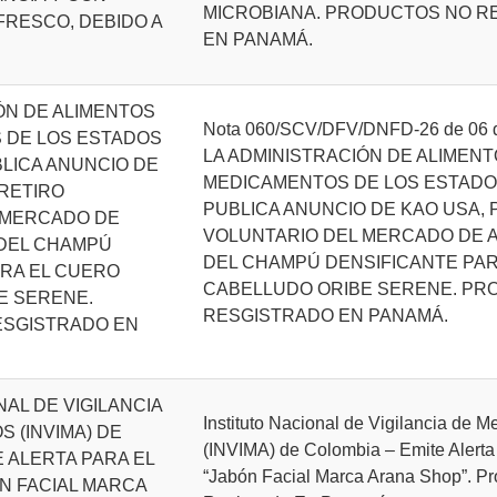
MICROBIANA. PRODUCTOS NO R
FRESCO, DEBIDO A
EN PANAMÁ.
ÓN DE ALIMENTOS
Nota 060/SCV/DFV/DNFD-26 de 06 de
 DE LOS ESTADOS
LA ADMINISTRACIÓN DE ALIMENT
BLICA ANUNCIO DE
MEDICAMENTOS DE LOS ESTADOS
 RETIRO
PUBLICA ANUNCIO DE KAO USA, 
 MERCADO DE
VOLUNTARIO DEL MERCADO DE 
DEL CHAMPÚ
DEL CHAMPÚ DENSIFICANTE PAR
ARA EL CUERO
CABELLUDO ORIBE SERENE. PR
E SERENE.
RESGISTRADO EN PANAMÁ.
ESGISTRADO EN
NAL DE VIGILANCIA
Instituto Nacional de Vigilancia de 
 (INVIMA) DE
(INVIMA) de Colombia – Emite Alerta
E ALERTA PARA EL
“Jabón Facial Marca Arana Shop”. P
N FACIAL MARCA