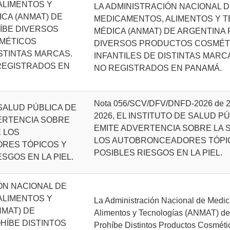
ALIMENTOS Y
LA ADMINISTRACIÓN NACIONAL 
CA (ANMAT) DE
MEDICAMENTOS, ALIMENTOS Y 
ÍBE DIVERSOS
MÉDICA (ANMAT) DE ARGENTINA
MÉTICOS
DIVERSOS PRODUCTOS COSMÉT
ISTINTAS MARCAS.
INFANTILES DE DISTINTAS MAR
REGISTRADOS EN
NO REGISTRADOS EN PANAMÁ.
Nota 056/SCV/DFV/DNFD-2026 de 26
 SALUD PÚBLICA DE
2026, EL INSTITUTO DE SALUD P
VERTENCIA SOBRE
EMITE ADVERTENCIA SOBRE LA 
 LOS
LOS AUTOBRONCEADORES TÓPI
RES TÓPICOS Y
POSIBLES RIESGOS EN LA PIEL.
SGOS EN LA PIEL.
ÓN NACIONAL DE
ALIMENTOS Y
La Administración Nacional de Medi
NMAT) DE
Alimentos y Tecnologías (ANMAT) de
HÍBE DISTINTOS
Prohíbe Distintos Productos Cosméti