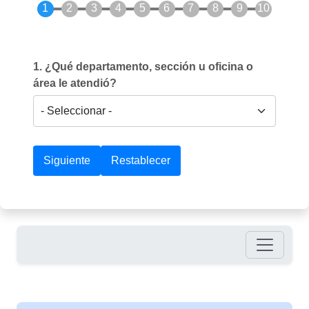
1. ¿Qué departamento, sección u oficina o
área le atendió?
Pie de página