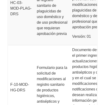
HC-03-
modificaciones de
sanitario de
MOD-PLAG-
plaguicidas de uso
plaguicidas de
DRS
doméstico y de uso
uso doméstico y
profesional que req
de uso profesional
aprobación previa.
que requieran
aprobación previa
Versión: 01
Documento destina
el primer ingreso de
actualizaciones de
productos higiénico
Formulario para la
antisépticos y desin
solicitud de
y en el cual se deta
modificaciones al
modificaciones o
F-10-MOD-
registro sanitario
notificaciones que 
HG-DRS
de productos
desean realizar y la
higiénicos,
información general
antisépticos y