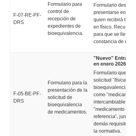
Formulario para
Formulario destina
control de
presentarse en vent
F-07-RE-PF-
recepción de
quien recibirá todo 
DRS
expedientes de
en físico. Recuerde 
bioequivalencia.
para que se lleve s
constancia de recib
"Nuevo" Entra en 
en enero 2026.
Formulario que pres
solicitud "
física"
de
Formulario para la
bioequivalencia, ya
presentación de la
F-05-BE-PF-
como "medicament
solicitud de
DRS
intercambiable" o
bioequivalencia
"medicamento de
de medicamentos.
referencia", junto c
demás requisitos qu
la normativa.