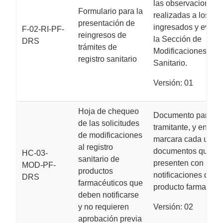
las observaciones
Formulario para la
realizadas a los trá
presentación de
ingresados y evalu
F-02-RI-PF-
reingresos de
la Sección de
DRS
trámites de
Modificaciones al R
registro sanitario
Sanitario.
Versión: 01
Hoja de chequeo
Documento para us
de las solicitudes
tramitante, y en el c
de modificaciones
marcara cada uno d
al registro
documentos que se
HC-03-
sanitario de
presenten con la sol
MOD-PF-
productos
notificaciones de u
DRS
farmacéuticos que
producto farmacéuti
deben notificarse
y no requieren
Versión: 02
aprobación previa