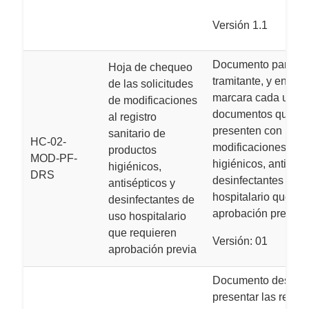
Versión 1.1
Documento para us
Hoja de chequeo
tramitante, y en el c
de las solicitudes
marcara cada uno d
de modificaciones
documentos que se
al registro
presenten con la sol
sanitario de
HC-02-
modificaciones de 
productos
MOD-PF-
higiénicos, antisépt
higiénicos,
DRS
desinfectantes de u
antisépticos y
hospitalario que re
desinfectantes de
aprobación previa.
uso hospitalario
que requieren
Versión: 01
aprobación previa
Documento destina
presentar las respu