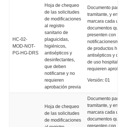
Hoja de chequeo
Documento para us
de las solicitudes
tramitante, y en el c
de modificaciones
marcara cada uno d
al registro
documentos que se
sanitario de
presenten con la sol
HC-02-
plaguicidas,
notificacionesmodif
MOD-NOT-
higiénicos,
de productos higién
PG-HG-DRS
antisépticos y
antisépticos y desi
desinfectantes,
de uso hospitalario
que deben
requieren aprobació
notificarse y no
requieren
Versión: 01
aprobación previa
Documento para us
tramitante, y en el c
Hoja de chequeo
marcara cada uno d
de las solicitudes
documentos que se
de modificaciones
presenten con la sol
al registro