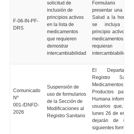
solicitud de
Formulario qu
inclusión de
presentar una Insti
principios activos
Salud a la hora de 
F-06-IN-PF-
en la lista de
se incluya un
DRS
medicamentos
principio activo a l
que requieren
medicament
demostrar
requieran dem
intercambiabilidad
intercambiabilidad.
El Departame
Registro Sanit
Medicamentos 
Suspensión de
Comunicado
Productos para 
uso de formularios
Nº
Humana informa a 
de la Sección de
001-/DNFD-
usuarios que, a p
Modificaciones al
2026
lunes 26 de enero
Registro Sanitario
dejarán de utiliz
siguientes formulari