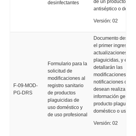
de un producto higi
desinfectantes
antiséptico o desinf
Versión: 02
Documento destina
el primer ingreso de
actualizaciones de
plaguicidas, y en el
Formulario para la
detallarán las
solicitud de
modificaciones o
modificaciones al
notificaciones que 
F-09-MOD-
registro sanitario
desean realizar y la
PG-DRS
de productos
información general
plaguicidas de
producto plaguicida
uso doméstico y
doméstico o uso pro
de uso profesional
Versión: 02