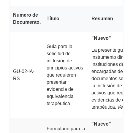
Numero de
Título
Resumen
Documento.
"Nuevo"
Guía para la
La presente guía, e
solicitud de
instrumento dirigido
inclusión de
instituciones de sal
principios activos
GU-02-IA-
encargadas de pres
que requieren
RS
documentos solicit
presentar
la inclusión de prin
evidencia de
activos que requier
equivalencia
evidencias de equi
terapéutica
terapéutica.
Versión
"Nuevo"
Formulario para la