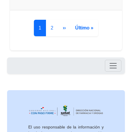
Paginación
Página
Página
Siguiente página
Última página
1
2
››
Último »
Pie de página
El uso responsable de la información y