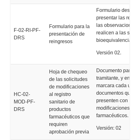
Formulario destina
presentar las respu
las observaciones q
Formulario para la
F-02-RI-PF-
realicen a las solic
presentación de
DRS
bioequivalencia.
reingresos
Versión 02.
Documento para us
Hoja de chequeo
tramitante, y en el c
de las solicitudes
marcara cada uno d
de modificaciones
documentos que se
HC-02-
al registro
presenten con la sol
MOD-PF-
sanitario de
modificaciones de 
DRS
productos
farmacéuticos.
farmacéuticos que
requiren
Versión: 02
aprobación previa