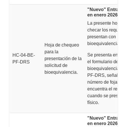
"Nuevo" Entra en 
en enero 2026.
La presente hoja es
checar los requisit
presentan con la sol
bioequivalencia.
Hoja de chequeo
para la
Se presenta en con
HC-04-BE-
presentación de la
el formulario de sol
PF-DRS
solicitud de
bioequivalencia F-
bioequivalencia.
PF-DRS, señalando
número de foja don
encuentra el requisi
cuando se presente
físico.
"Nuevo" Entra en 
en enero 2026.