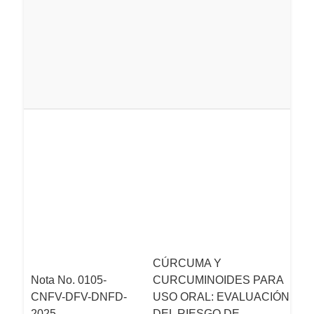
so
i
d
f
c
L
d
C
re
d
u
na
(
c
CÚRCUMA Y
E
Nota No. 0105-
CURCUMINOIDES PARA
s
CNFV-DFV-DNFD-
USO ORAL: EVALUACIÓN
r
2025
DEL RIESGO DE