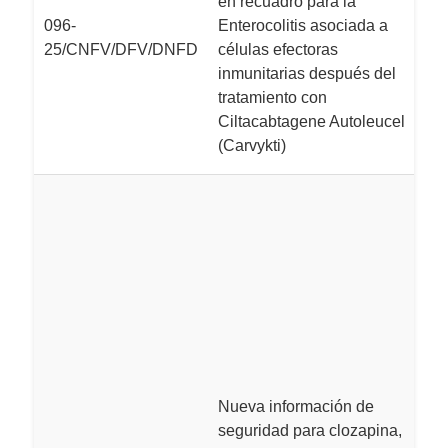
en recuadro para la
in
096-
Enterocolitis asociada a
a
25/CNFV/DFV/DNFD
células efectoras
ef
inmunitarias después del
(
tratamiento con
re
Ciltacabtagene Autoleucel
C
(Carvykti)
L
M
S
p
d
s
M
H
n
Nueva información de
s
seguridad para clozapina,
e