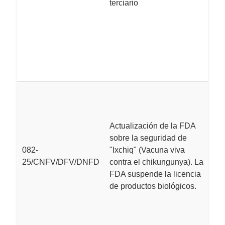
terciario
h
in
C
u
pa
E
E
I
Actualización de la FDA
P
sobre la seguridad de
(
082-
"Ixchiq" (Vacuna viva
s
25/CNFV/DFV/DNFD
contra el chikungunya). La
de
FDA suspende la licencia
p
de productos biológicos.
I
c
d