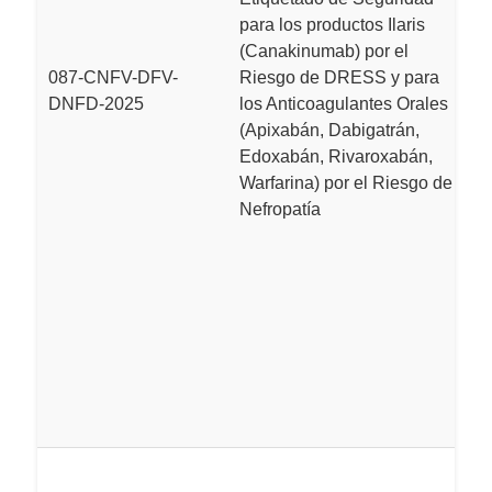
para los productos Ilaris
(Canakinumab) por el
087-CNFV-DFV-
Riesgo de DRESS y para
DNFD-2025
los Anticoagulantes Orales
(Apixabán, Dabigatrán,
Edoxabán, Rivaroxabán,
Warfarina) por el Riesgo de
Nefropatía
I