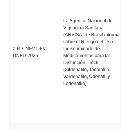
(
i
r
La Agencia Nacional de
d
Vigilancia Sanitaria
qu
(ANVISA) de Brasil informa
ta
sobre el Riesgo del Uso
ud
094-CNFV-DFV-
Indiscriminado de
di
DNFD-2025
Medicamentos para la
pr
Disfunción Eréctil
la
(Sildenafilo, Tadalafilo,
m
Vardenafilo, Udenafil y
e
Lodenafilo)
r
c
re
m
s
L