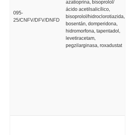
azatioprina, bisoprolol/
d
ácido acetilsalicílico,
co
095-
bisoprolol/hidroclorotiazida,
pr
25/CNFV/DFV/DNFD
bosentán, domperidona,
ac
hidromorfona, tapentadol,
az
levetiracetam,
ác
pegzilarginasa, roxadustat
bi
b
a
vi
d
h
le
pe
va
L
Vi