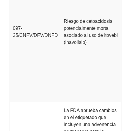
p
as
(i
Riesgo de cetoacidosis
097-
potencialmente mortal
L
25/CNFV/DFV/DNFD
asociado al uso de Itovebi
e
(Inavolisib)
c
h
el
m
Si
l
c
mo
L
La FDA aprueba cambios
D
en el etiquetado que
p
incluyen una advertencia
i