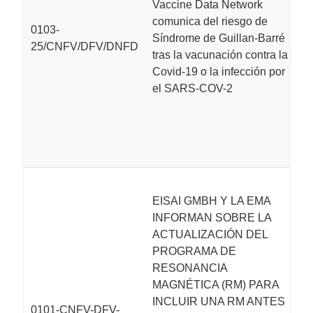
Vaccine Data Network
c
comunica del riesgo de
pu
0103-
Síndrome de Guillan-Barré
20
25/CNFV/DFV/DNFD
tras la vacunación contra la
d
Covid-19 o la infección por
Ba
el SARS-COV-2
v
C
i
C
E
c
EISAI GMBH Y LA EMA
A
INFORMAN SOBRE LA
M
ACTUALIZACIÓN DEL
pr
PROGRAMA DE
si
RESONANCIA
MAGNÉTICA (RM) PARA
• 
INCLUIR UNA RM ANTES
0101-CNFV-DFV-
L