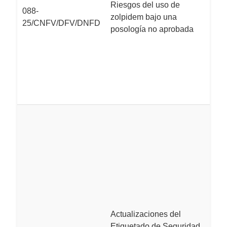
r
Riesgos del uso de
088-
i
zolpidem bajo una
25/CNFV/DFV/DNFD
h
posología no aprobada
id
in
s
c
r
L
d
C
h
a
e
r
e
c
Actualizaciones del
si
Etiquetado de Seguridad