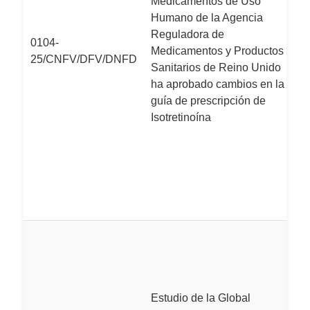
Medicamentos de Uso
r
Humano de la Agencia
r
Reguladora de
0104-
M
Medicamentos y Productos
25/CNFV/DFV/DNFD
H
Sanitarios de Reino Unido
i
ha aprobado cambios en la
d
guía de prescripción de
Is
Isotretinoína
G
E
i
Is
2
L
c
in
s
Estudio de la Global
e