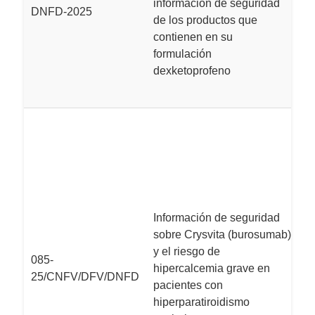
información de seguridad
DNFD-2025
F
de los productos que
s
contienen en su
P
formulación
(I
dexketoprofeno
d
L
M
(
q
p
r
Información de seguridad
g
sobre Crysvita (burosumab)
h
y el riesgo de
te
085-
hipercalcemia grave en
r
25/CNFV/DFV/DNFD
pacientes con
p
hiperparatiroidismo
d