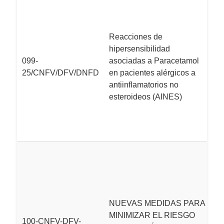
E
F
un
Reacciones de
s
hipersensibilidad
a
099-
asociadas a Paracetamol
la
25/CNFV/DFV/DNFD
en pacientes alérgicos a
p
antiinflamatorios no
e
esteroideos (AINES)
d
a
AI
L
M
c
pa
i
NUEVAS MEDIDAS PARA
fi
MINIMIZAR EL RIESGO
100-CNFV-DFV-
i