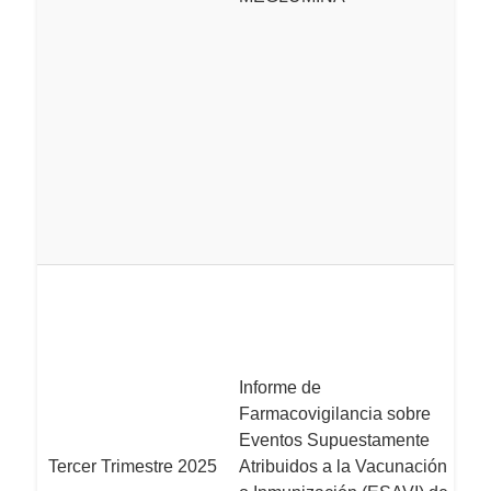
M
pa
tr
d
la
r
d
h
de
L
e
la
e
Informe de
F
Farmacovigilancia sobre
d
Eventos Supuestamente
oc
Tercer Trimestre 2025
Atribuidos a la Vacunación
ad