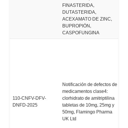
FINASTERIDA,
m
DUTASTERIDA,
h
ACEXAMATO DE ZINC,
e
BUPROPIÓN,
CASPOFUNGINA
L
M
S
si
U
F
Notificación de defectos de
l
medicamentos clase4:
P
110-CNFV-DFV-
clorhidrato de amitriptilina
p
DNFD-2025
tabletas de 10mg, 25mg y
p
50mg, Flamingo Pharma
Am
UK Ltd
1
d