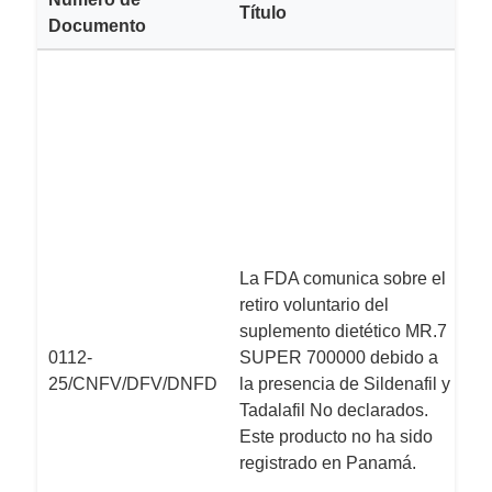
Título
R
Documento
L
U
e
—
v
m
c
7
La FDA comunica sobre el
c
retiro voluntario del
l
suplemento dietético MR.7
el
0112-
SUPER 700000 debido a
c
25/CNFV/DFV/DNFD
la presencia de Sildenafil y
y 
Tadalafil No declarados.
a
Este producto no ha sido
r
registrado en Panamá.
FD