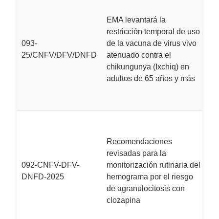
M
EMA levantará la
pu
restricción temporal de uso
la
093-
de la vacuna de virus vivo
c
25/CNFV/DFV/DNFD
atenuado contra el
d
chikungunya (Ixchiq) en
vi
adultos de 65 años y más
el
a
L
M
Recomendaciones
i
revisadas para la
r
092-CNFV-DFV-
monitorización rutinaria del
re
DNFD-2025
hemograma por el riesgo
mo
de agranulocitosis con
h
clozapina
d
c