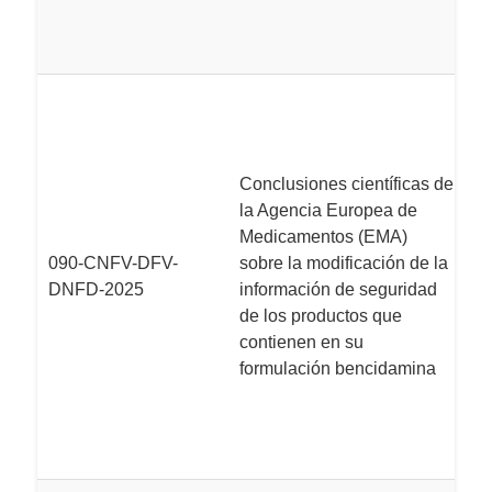
ut
t
L
M
t
I
Conclusiones científicas de
C
la Agencia Europea de
d
Medicamentos (EMA)
F
090-CNFV-DFV-
sobre la modificación de la
co
DNFD-2025
información de seguridad
m
de los productos que
r
contienen en su
re
formulación bencidamina
b
ri
e