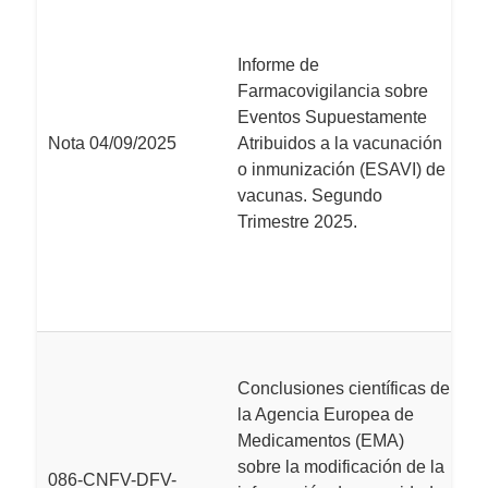
r
el
de
Informe de
m
Farmacovigilancia sobre
I
Eventos Supuestamente
P
Nota 04/09/2025
Atribuidos a la vacunación
I
o inmunización (ESAVI) de
P
vacunas. Segundo
no
Trimestre 2025.
In
F
C
L
M
Conclusiones científicas de
t
la Agencia Europea de
I
Medicamentos (EMA)
C
sobre la modificación de la
086-CNFV-DFV-
d