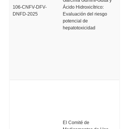
Garcinia Gummi-Gutta y
e
106-CNFV-DFV-
Ácido Hidroxicítrico:
q
DNFD-2025
Evaluación del riesgo
p
potencial de
c
hepatotoxicidad
H
l
G
ác
in
h
L
M
p
Un
w
i
El Comité de
i