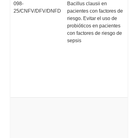
098-
Bacillus clausii en
cl
25/CNFV/DFV/DNFD
pacientes con factores de
f
riesgo. Evitar el uso de
a
probióticos en pacientes
o
con factores de riesgo de
p
sepsis
c
p
b
to
l
cl
h
L
d
C
h
ce