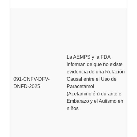
L
M
S
i
e
c
La AEMPS y la FDA
p
informan de que no existe
e
evidencia de una Relación
en
091-CNFV-DFV-
Causal entre el Uso de
e
DNFD-2025
Paracetamol
se
(Acetaminofén) durante el
m
Embarazo y el Autismo en
n
niños
s
de
b
do