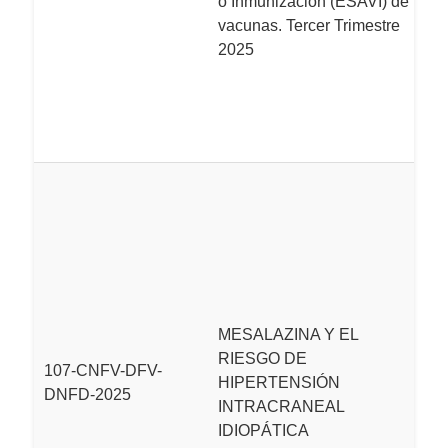
o Inmunización (ESAVI) de
v
vacunas. Tercer Trimestre
C
2025
v
re
te
(j
L
M
S
si
U
r
o
MESALAZINA Y EL
t
RIESGO DE
107-CNFV-DFV-
Hi
HIPERTENSIÓN
DNFD-2025
Id
INTRACRANEAL
re
IDIOPÁTICA
a