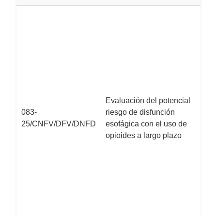
L
M
ev
de
e
l
re
s
Evaluación del potencial
l
083-
riesgo de disfunción
M
25/CNFV/DFV/DNFD
esofágica con el uso de
al
opioides a largo plazo
es
r
as
op
d
c
d