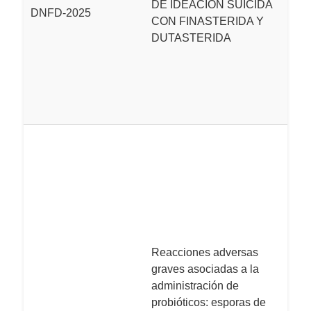
DE IDEACIÓN SUICIDA
DNFD-2025
r
CON FINASTERIDA Y
p
DUTASTERIDA
co
no
en
a
En
2
d
re
s
a
a 
Reacciones adversas
e
graves asociadas a la
cl
administración de
se
probióticos: esporas de
d