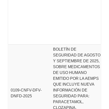
di
m
p
f
in
fo
(
BOLETÍN DE
SEGURIDAD DE AGOSTO
L
Y SEPTIEMBRE DE 2025,
M
SOBRE MEDICAMENTOS
S
DE USO HUMANO
pu
EMITIDO POR LA AEMPS
d
QUE INCLUYE NUEVA
s
0109-CNFV-DFV-
INFORMACIÓN DE
i
DNFD-2025
SEGURIDAD PARA:
d
PARACETAMOL,
e
CLOZAPINA,
f