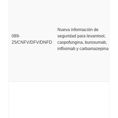
E
d
F
d
M
Nueva información de
de
089-
seguridad para levamisol,
2
25/CNFV/DFV/DNFD
caspofungina, burosumab,
a
infliximab y carbamazepina
d
c
in
c
E
F
i
i
q