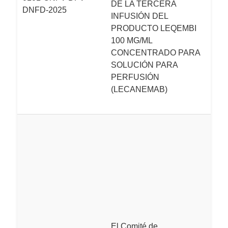
DE LA TERCERA
DNFD-2025
re
INFUSIÓN DEL
el
PRODUCTO LEQEMBI
la
100 MG/ML
1
CONCENTRADO PARA
p
SOLUCIÓN PARA
ac
PERFUSIÓN
R
(LECANEMAB)
in
E
M
H
A
M
s
p
l
m
El Comité de