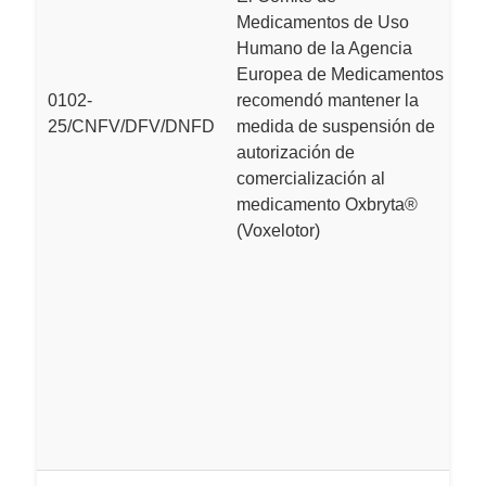
s
Medicamentos de Uso
a
Humano de la Agencia
c
Europea de Medicamentos
m
0102-
recomendó mantener la
ut
25/CNFV/DFV/DNFD
medida de suspensión de
d
autorización de
E
comercialización al
b
medicamento Oxbryta®
p
(Voxelotor)
p
s
c
t
a
m
r
d