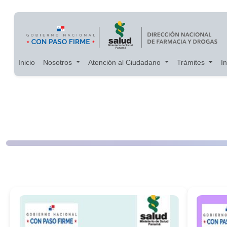
Main navigation
Pasar al contenido principal
Inicio
Nosotros
Atención al Ciudadano
Trámites
I