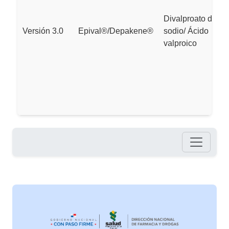
Divalproato de
Versión 3.0
Epival®/Depakene®
sodio/ Ácido
valproico
Pie de página