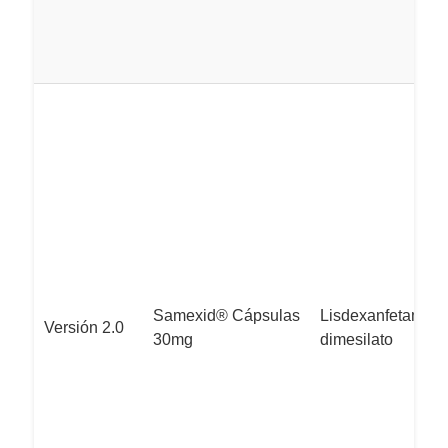
Samexid® Cápsulas
Lisdexanfetamina
Versión 2.0
30mg
dimesilato