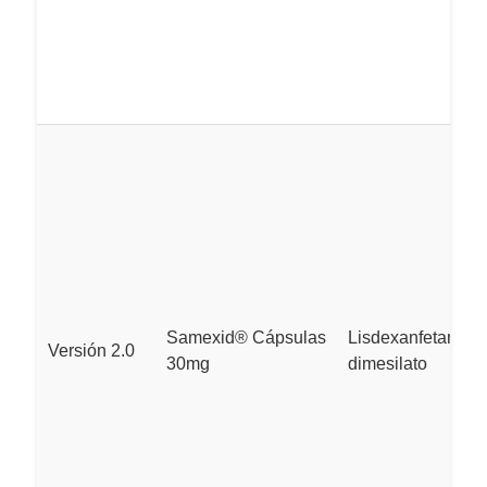
Samexid® Cápsulas
Lisdexanfetamina
Versión 2.0
30mg
dimesilato