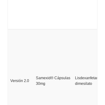
Samexid® Cápsulas
Lisdexanfetamina
Versión 2.0
30mg
dimesilato