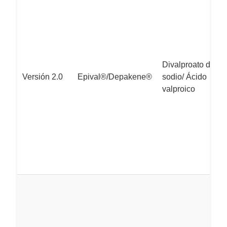
Divalproato de
Versión 2.0
Epival®/Depakene®
sodio/ Ácido
valproico