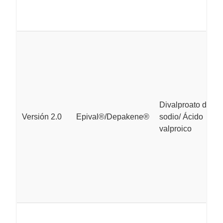
Divalproato de
Versión 2.0
Epival®/Depakene®
sodio/ Ácido
valproico