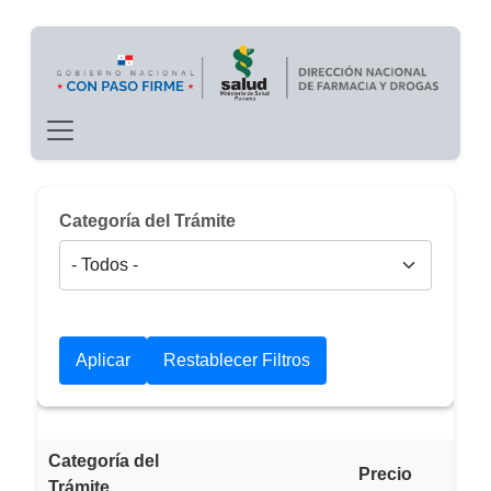
Main navigation
Pasar al contenido principal
Categoría del Trámite
Categoría del
Precio
Trámite