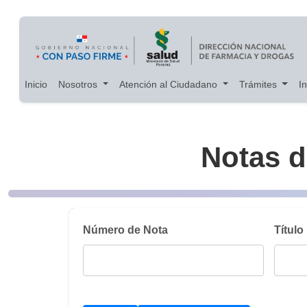
Main navigation
Pasar al contenido principal
Inicio
Nosotros
Atención al Ciudadano
Trámites
I
Notas 
Número de Nota
Título