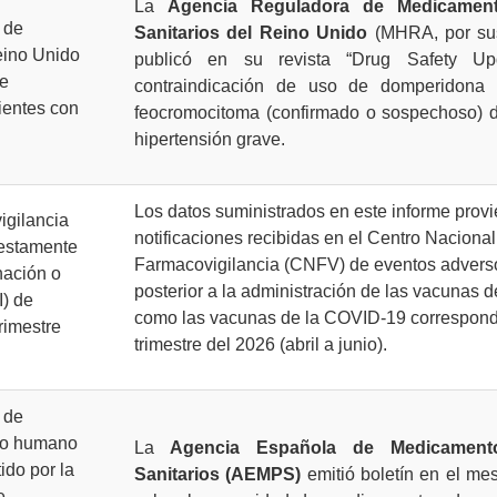
La
Agencia Reguladora de Medicamen
 de
Sanitarios del Reino Unido
(MHRA, por sus
ino Unido
publicó en su revista “Drug Safety U
de
contraindicación de uso de domperidona
ientes con
feocromocitoma (confirmado o sospechoso) d
hipertensión grave.
Los datos suministrados en este informe provi
igilancia
notificaciones recibidas en el Centro Nacional
estamente
Farmacovigilancia (CNFV) de eventos advers
nación o
posterior a la administración de las vacunas 
) de
como las vacunas de la COVID-19 correspond
rimestre
trimestre del 2026 (abril a junio).
 de
so humano
La
Agencia Española de Medicament
ido por la
Sanitarios (AEMPS)
emitió boletín en el mes
e