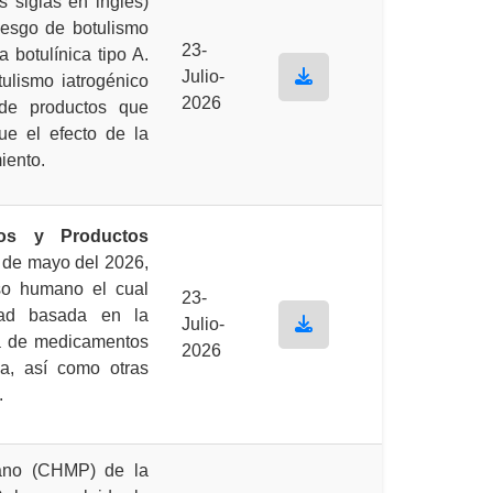
 siglas en inglés)
riesgo de botulismo
23-
 botulínica tipo A.
Julio-
tulismo iatrogénico
2026
 de productos que
que el efecto de la
iento.
os y Productos
s de mayo del 2026,
so humano el cual
23-
dad basada en la
Julio-
ia de medicamentos
2026
a, así como otras
.
ano (CHMP) de la