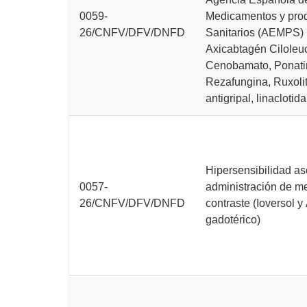
0059-
Medicamentos y pro
26/CNFV/DFV/DNFD
Sanitarios (AEMPS) 
Axicabtagén Ciloleuc
Cenobamato, Ponati
Rezafungina, Ruxolit
antigripal, linaclotida
Hipersensibilidad as
0057-
administración de m
26/CNFV/DFV/DNFD
contraste (Ioversol y
gadotérico)