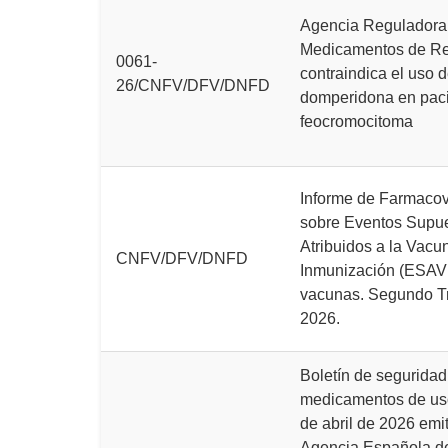
Agencia Reguladora
Medicamentos de Re
0061-
contraindica el uso 
26/CNFV/DFV/DNFD
domperidona en pac
feocromocitoma
Informe de Farmacov
sobre Eventos Supu
Atribuidos a la Vacu
CNFV/DFV/DNFD
Inmunización (ESAVI
vacunas. Segundo T
2026.
Boletín de seguridad
medicamentos de u
de abril de 2026 emit
Agencia Española d