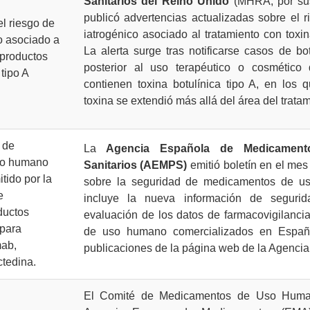
Sanitarios del Reino Unido
(MHRA, por sus
publicó advertencias actualizadas sobre el 
el riesgo de
iatrogénico asociado al tratamiento con toxina
o asociado a
La alerta surge tras notificarse casos de bo
 productos
posterior al uso terapéutico o cosmético
 tipo A
contienen toxina botulínica tipo A, en los 
toxina se extendió más allá del área del tratam
 de
La
Agencia Española de Medicament
so humano
Sanitarios (AEMPS)
emitió boletín en el me
tido por la
sobre la seguridad de medicamentos de u
e
incluye la nueva información de seguri
ductos
evaluación de los datos de farmacovigilanc
para
de uso humano comercializados en Españ
mab,
publicaciones de la página web de la Agencia
tedina.
El Comité de Medicamentos de Uso Hum