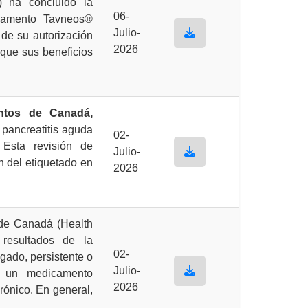
 ha concluido la
06-
icamento Tavneos®
Julio-
de su autorización
2026
 que sus beneficios
ntos de Canadá,
 pancreatitis aguda
02-
 Esta revisión de
Julio-
n del etiquetado en
2026
de Canadá (Health
resultados de la
02-
gado, persistente o
Julio-
, un medicamento
2026
crónico. En general,