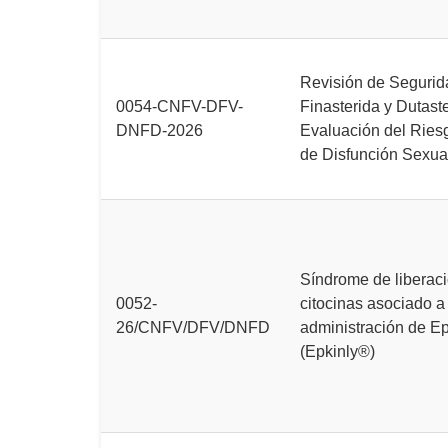
Revisión de Segurid
0054-CNFV-DFV-
Finasterida y Dutaste
DNFD-2026
Evaluación del Ries
de Disfunción Sexua
Síndrome de liberac
0052-
citocinas asociado a 
26/CNFV/DFV/DNFD
administración de E
(Epkinly®)