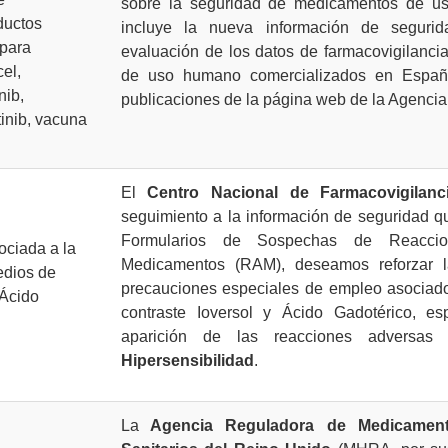
sobre la seguridad de medicamentos de u
ductos
incluye la nueva información de seguri
para
evaluación de los datos de farmacovigilanc
el,
de uso humano comercializados en Españ
nib,
publicaciones de la página web de la Agencia
inib, vacuna
El
Centro Nacional de Farmacovigilanc
seguimiento a la información de seguridad q
Formularios de Sospechas de Reacci
ociada a la
Medicamentos (RAM), deseamos reforzar l
edios de
precauciones especiales de empleo asociad
 Ácido
contraste Ioversol y Ácido Gadotérico, es
aparición de las reacciones adversas 
Hipersensibilidad
.
La
Agencia Reguladora de Medicament