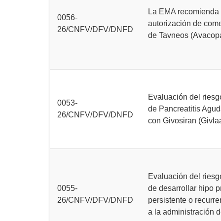
La EMA recomienda r
0056-
autorización de come
26/CNFV/DFV/DNFD
de Tavneos (Avacop
Evaluación del riesg
0053-
de Pancreatitis Agu
26/CNFV/DFV/DNFD
con Givosiran (Givlaa
Evaluación del riesg
0055-
de desarrollar hipo 
26/CNFV/DFV/DNFD
persistente o recurr
a la administración 