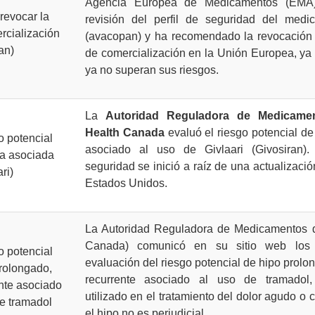
Agencia Europea de Medicamentos (EMA)
evocar la
revisión del perfil de seguridad del med
rcialización
(avacopan) y ha recomendado la revocación 
an)
de comercialización en la Unión Europea, ya
ya no superan sus riesgos.
La
Autoridad Reguladora de Medicame
Health Canada
evaluó el riesgo potencial de
o potencial
asociado al uso de Givlaari (Givosiran).
da asociada
seguridad se inició a raíz de una actualizació
ri)
Estados Unidos.
La Autoridad Reguladora de Medicamentos 
Canada) comunicó en su sitio web los 
o potencial
evaluación del riesgo potencial de hipo prolon
prolongado,
recurrente asociado al uso de tramadol
ente asociado
utilizado en el tratamiento del dolor agudo o 
de tramadol
el hipo no es perjudicial.