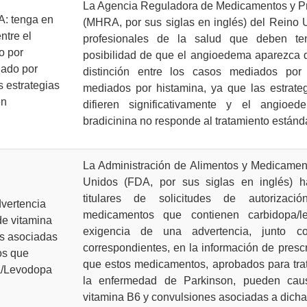
La Agencia Reguladora de Medicamentos y Pr
A: tenga en
(MHRA, por sus siglas en inglés) del Reino 
ntre el
profesionales de la salud que deben te
o por
posibilidad de que el angioedema aparezca d
iado por
distinción entre los casos mediados por 
s estrategias
mediados por histamina, ya que las estrateg
en
difieren significativamente y el angio
bradicinina no responde al tratamiento estánda
La Administración de Alimentos y Medicamen
Unidos (FDA, por sus siglas en inglés) ha
titulares de solicitudes de autorizac
vertencia
medicamentos que contienen carbidopa/l
de vitamina
exigencia de una advertencia, junto co
es asociadas
correspondientes, en la información de prescr
os que
que estos medicamentos, aprobados para trat
a/Levodopa
la enfermedad de Parkinson, pueden caus
vitamina B6 y convulsiones asociadas a dicha 