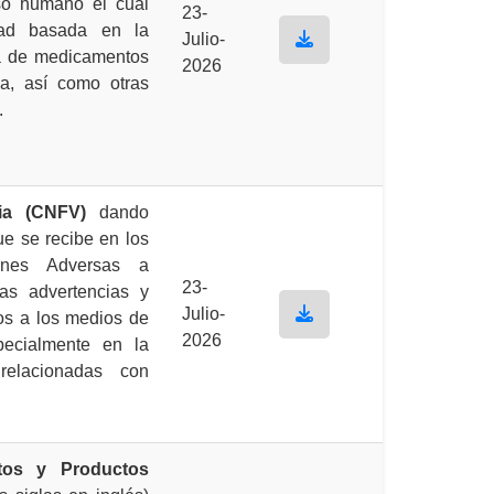
so humano el cual
23-
dad basada en la
Julio-
ia de medicamentos
2026
a, así como otras
.
ia (CNFV)
dando
ue se recibe en los
ones Adversas a
23-
as advertencias y
Julio-
os a los medios de
2026
pecialmente en la
relacionadas con
os y Productos