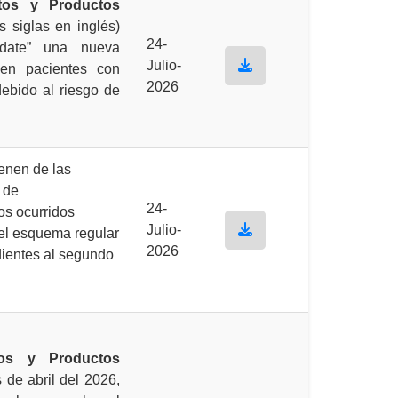
tos y Productos
 siglas en inglés)
24-
pdate” una nueva
Julio-
 en pacientes con
2026
ebido al riesgo de
enen de las
 de
24-
os ocurridos
Julio-
del esquema regular
2026
ientes al segundo
os y Productos
 de abril del 2026,