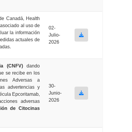
de Canadá, Health
 asociado al uso de
02-
aluar la información
Julio-
medidas actuales de
2026
adas.
ia (CNFV)
dando
ue se recibe en los
ones Adversas a
30-
as advertencias y
Junio-
écula Epcoritamab,
2026
acciones adversas
ión de Citocinas