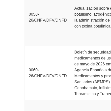
Actualización sobre 
0058-
botulismo iatrogénic
26/CNFV/DFV/DNFD
la administración de
con toxina botulínica
Boletín de seguridad
medicamentos de u
de mayo de 2026 emi
0060-
Agencia Española d
26/CNFV/DFV/DNFD
Medicamentos y pro
Sanitarios (AEMPS) 
Cenobamato, Inflixi
Tobramicina y Trabec