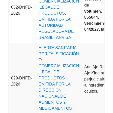
COMERCIALIZACIÓN
de pequ
032-DNFD-
ILEGAL DE
volumen, l
2026
PRODUCTOS,
855044,
EMITIDA POR LA
vencimiento:
AUTORIDAD
04/2027, titul
REGULADORA DE
BRASIL - ANVISA
ALERTA SANITARIA
POR FALSIFICACIÓN
O
COMERCIALIZACIÓN
Artri Ajo Rey y Ar
ILEGAL DE
Ajo King puede
029-DNFD-
PRODUCTOS
perjudiciales d
2026
EMITIDA POR LA
a ingredientes
DIRECCIÓN
ocultos.
NACIONAL DE
ALIMENTOS Y
MEDICAMENTOS