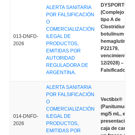
DYSPORT® 50
ALERTA SANITARIA
(Complejo de t
POR FALSIFICACIÓN
tipo A de
O
Clostridium
COMERCIALIZACIÓN
botulinum
013-DNFD-
ILEGAL DE
hemaglutinina, 
2026
PRODUCTOS,
P22179,
EMITIDAS POR
vencimiento:
AUTORIDAD
12/2028) –
REGULADORA DE
Falsificado
ARGENTINA.
ALERTA SANITARIA
POR FALSIFICACIÓN
Vectibix®
O
(Panitumumab)
COMERCIALIZACIÓN
mg/5 mL, en
014-DNFD-
ILEGAL DE
presentación 
2026
PRODUCTOS,
caja de cartón
EMITIDAS POR