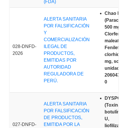
(FDA)
Chao NF®
ALERTA SANITARIA
(Paraceta
POR FALSIFICACIÓN
500 mg +
Y
Clorfenam
COMERCIALIZACIÓN
maleato 5 
028-DNFD-
ILEGAL DE
Fenilefrina
2026
PRODUCTOS,
clorhidrato
EMITIDAS POR
mg, sobres
AUTORIDAD
unidades, 
REGULADORA DE
2060433, v
PERÚ.
0
DYSPORT
ALERTA SANITARIA
(Toxina
POR FALSIFICACIÓN
botulínic
DE PRODUCTOS,
U, po
027-DNFD-
EMITIDA POR LA
liofilizado