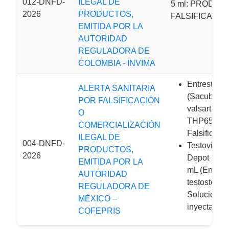
012-DNFD-
ILEGAL DE
5 ml: PRODUC
2026
PRODUCTOS,
FALSIFICADO
EMITIDA POR LA
AUTORIDAD
REGULADORA DE
COLOMBIA - INVIMA
Entresto®
ALERTA SANITARIA
(Sacubitrilo
POR FALSIFICACIÓN
valsartán)- 
O
THP65
COMERCIALIZACIÓN
Falsificado,
ILEGAL DE
004-DNFD-
Testoviron
PRODUCTOS,
2026
Depot 250
EMITIDA POR LA
mL (Enanta
AUTORIDAD
testosterona
REGULADORA DE
Solución
MÉXICO –
inyectable
COFEPRIS