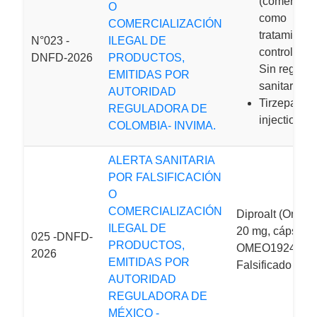
(comercial
O
como
COMERCIALIZACIÓN
tratamiento
N°023 -
ILEGAL DE
control de p
DNFD-2026
PRODUCTOS,
Sin registro
EMITIDAS POR
sanitario.
AUTORIDAD
Tirzepatide
REGULADORA DE
injection 10
COLOMBIA- INVIMA.
ALERTA SANITARIA
POR FALSIFICACIÓN
O
COMERCIALIZACIÓN
Diproalt (Omepr
ILEGAL DE
20 mg, cápsulas,
025 -DNFD-
PRODUCTOS,
OMEO1924) –
2026
EMITIDAS POR
Falsificado
AUTORIDAD
REGULADORA DE
MÉXICO -