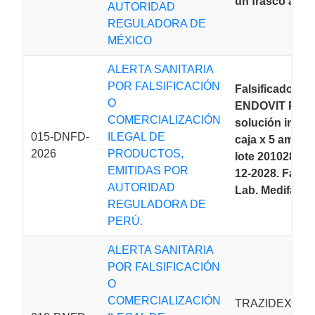
un frasco ámpu
AUTORIDAD
REGULADORA DE
MÉXICO
ALERTA SANITARIA
POR FALSIFICACIÓN
Falsificado:
O
ENDOVIT PLU
COMERCIALIZACIÓN
solución inyec
015-DNFD-
ILEGAL DE
caja x 5 ampol
2026
PRODUCTOS,
lote 2010283 V
EMITIDAS POR
12-2028. Fabri
AUTORIDAD
Lab. Medifarma
REGULADORA DE
PERÚ.
ALERTA SANITARIA
POR FALSIFICACIÓN
O
COMERCIALIZACIÓN
TRAZIDEX OF