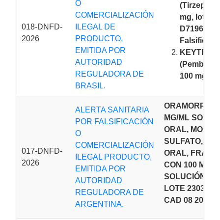
O
(Tirzepatid
COMERCIALIZACIÓN
mg, lote:
018-DNFD-
ILEGAL DE
D719674C)
2026
PRODUCTO,
Falsificado
EMITIDA POR
KEYTRUD
AUTORIDAD
(Pembroli
REGULADORA DE
100 mg/4 m
BRASIL.
ORAMORPH 2
ALERTA SANITARIA
MG/ML SOLUC
POR FALSIFICACIÓN
ORAL, MORFIN
O
SULFATO, VÍA
COMERCIALIZACIÓN
017-DNFD-
ORAL, FRASC
ILEGAL PRODUCТO,
2026
CON 100 ML D
EMITIDA POR
SOLUCIÓN OR
AUTORIDAD
LOTE 2303920
REGULADORA DE
CAD 08 2026.
ARGENTINA.